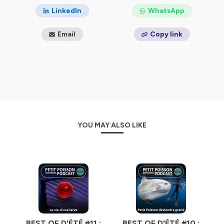
📖Si cet épisode t'a inteéressé.e, d'autres pépites
LinkedIn
WhatsApp
t'attendent dans le livre de Marc Mortelmans,
L'Origine
des noms des espèces
(Ulmer 2024).
Email
Copy link
📖Marc est aussi l'auteur d'
En finir avec les idées
fausses sur le monde Vivant
(Éditions de l'atelier
2024).
_______
Nous cherchons des partenaires, et nous
proposons / animons des conférences
dans les
écoles et les universités, les entreprises et les
YOU MAY ALSO LIKE
institutions.
_______
Tous les liens :
https://baleinesousgravillon.com/liens-2
_______
Contact :
Marc Mortelmans
06 52 49 13 71
BEST OF D'ÉTÉ #11 :
BEST OF D'ÉTÉ #10 :