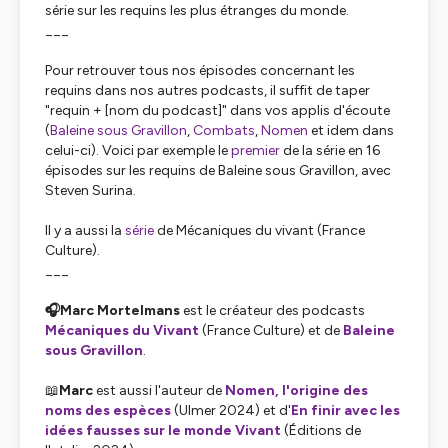
série sur les requins les plus étranges du monde.
___
Pour retrouver tous nos épisodes concernant les
requins dans nos autres podcasts, il suffit de taper
"requin + [nom du podcast]" dans vos applis d'écoute
(
Baleine sous Gravillon
,
Combats
,
Nomen
et idem dans
celui-ci). Voici par exemple le
premier
de la série en 16
épisodes sur les requins de Baleine sous Gravillon, avec
Steven Surina.
Il y a aussi la
série
de Mécaniques du vivant (France
Culture).
___
🎧Marc Mortelmans
est le créateur des podcasts
Mécaniques du Vivant
(France Culture) et de
Baleine
sous Gravillon
.
📖
Marc
est aussi l'auteur de
Nomen, l'origine des
noms des espèces
(Ulmer 2024) et d'
En finir avec les
idées fausses sur le monde Vivant
(Éditions de