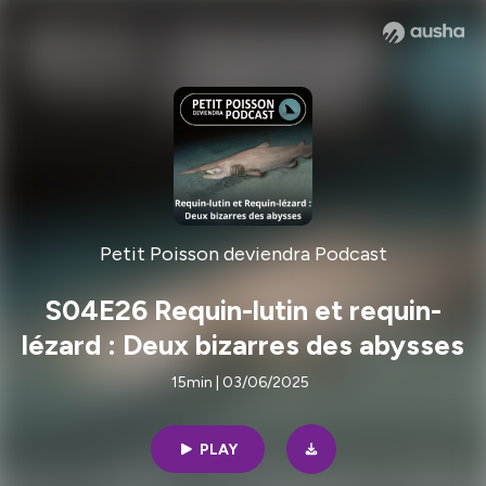
Petit Poisson deviendra Podcast
S04E26 Requin-lutin et requin-
lézard : Deux bizarres des abysses
15min | 03/06/2025
PLAY