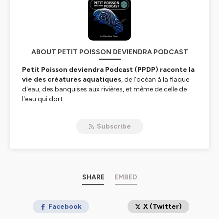
ABOUT PETIT POISSON DEVIENDRA PODCAST
Petit Poisson deviendra Podcast (PPDP) raconte la
vie des créatures aquatiques
, de l'océan à la flaque
d'eau, des banquises aux rivières, et même de celle de
l'eau qui dort...
Marc Mortelmans, auteur de
Mécaniques du Vivant
sur
Subscribe
France Culture, invite des naturalistes passionnés.
Cet hebdo d'environ 7 minutes sort chaque jeudi.
_______
PPDP est un podcast de la famille
SHARE
EMBED
Baleine sous
Gravillon
.
Les 3 autres sont
Baleine sous Gravillon,
Combats
et
Nomen
.
_______
Facebook
X (Twitter)