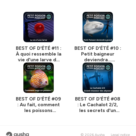
Tous les liens :
https://baleinesousgravillon.com/liens-2
_______
Contact :
Marc Mortelmans
06 52 49 13 71
BEST OF D'ÉTÉ #11 :
BEST OF D'ÉTÉ #10 :
marc@baleinesousgravillon.com
À quoi ressemble la
Petit baigneur
_______
vie d'une larve de
deviendra...
poisson ? (Bill
immense (Bill
Toutes les infos :
François)
François)
https://bit.ly/prez_PPDP_ecosyst_BSG
Hébergé par Ausha. Visitez
ausha.co/politique-de-
confidentialite
pour plus d'informations.
BEST OF D'ÉTÉ #09
BEST OF D'ÉTÉ #08
: Au fait, comment
: Le Cachalot 2/2,
les poissons
les secrets d'un
nagent-ils ? (Bill
chasseur des
François)
abysses (Bill
François)
© 2026 Ausha
Legal notice