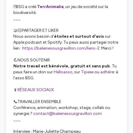
🃏BSG a créé
TerrAnimalia
, un jeu de société sur la
biodiversité.
___
🤝🏻PARTAGER ET LIKER
Nous avons besoin d'
étoiles et surtout d'avis
sur
Apple podcast et Spotify. Tu peux aussi partager notre
lien :
https://baleinesousgravillon.com/liens-2
. Merci !
💪NOUS SOUTENIR
Notre travail est bénévole, gratuit et sans pub.
Tu
peux faire un don sur
Helloasso
, sur
Tipeee
ou
adhérer
à
l’asso BSG.
📱
RÉSEAUX SOCIAUX
📞TRAVAILLER ENSEMBLE
Conférence, animation, workshop, stage, collab ou
synergie ?
contact@baleinesousgravillon.com
___
Interview : Marie-Juliette Champeau