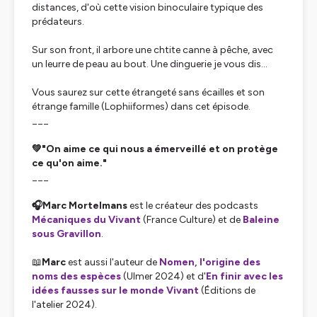
distances, d'où cette vision binoculaire typique des
prédateurs.
Sur son front, il arbore une chtite canne à pêche, avec
un leurre de peau au bout. Une dinguerie je vous dis…
Vous saurez sur cette étrangeté sans écailles et son
étrange famille (Lophiiformes) dans cet épisode.
___
💚"On aime ce qui nous a émerveillé et on protège
ce qu'on aime."
___
🎧Marc Mortelmans
est le créateur des podcasts
Mécaniques du Vivant
(France Culture) et de
Baleine
sous Gravillon
.
📖
Marc
est aussi l'auteur de
Nomen, l'origine des
noms des espèces
(Ulmer 2024) et d'
En finir avec les
idées fausses sur le monde Vivant
(Éditions de
l'atelier 2024).