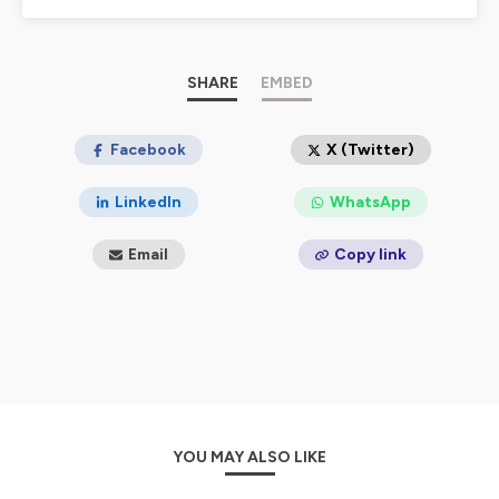
Cet hebdo d'environ 7 minutes sort chaque jeudi.
_______
PPDP est un podcast de la famille
SHARE
EMBED
Baleine sous
Gravillon
.
Les 3 autres sont
Baleine sous Gravillon,
Combats
et
Nomen
.
_______
Facebook
X (Twitter)
📖Si cet épisode t'a inteéressé.e, d'autres pépites
LinkedIn
WhatsApp
t'attendent dans le livre de Marc Mortelmans,
L'Origine
des noms des espèces
(Ulmer 2024).
Email
Copy link
📖Marc est aussi l'auteur d'
En finir avec les idées
fausses sur le monde Vivant
(Éditions de l'atelier
2024).
_______
Nous cherchons des partenaires, et nous
proposons / animons des conférences
dans les
écoles et les universités, les entreprises et les
YOU MAY ALSO LIKE
institutions.
_______