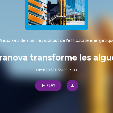
Préparons demain, le podcast de l'efficacité énergétiqu
: Eranova transforme les alg
33min | 07/01/2025
|
133
PLAY