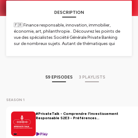
DESCRIPTION
🇫🇷 Finance responsable, innovation, immobilier,
économie, art, philanthropie… Découvrez les points de
vue des spécialistes Société Générale Private Banking
sur de nombreux sujets. Autant de thématiques qui
vous permettront d’appréhender le monde
différemment.
🇬🇧 Responsible finance, innovation, real estate,
economy, art, philanthropy... Discover the views of
Societe Generale Private Banking specialists on a wide
59 EPISODES
3 PLAYLISTS
range of subjects. All of these topics will help you see
the world differently.
Hébergé par Ausha. Visitez
ausha.co/politique-de-
SEASON 1
confidentialite
pour plus d'informations.
#PrivateTalk - Comprendre l'Investissement
Responsable S2E3 - Préférences
d'investissement : l'approche par les
activités vertes
Play