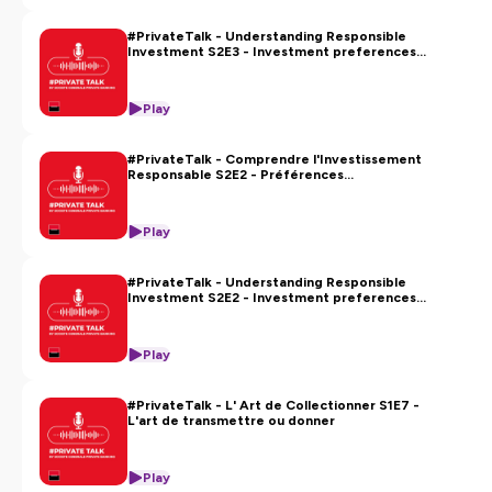
#PrivateTalk - Understanding Responsible
Investment S2E3 - Investment preferences:
the green business approach
Play
#PrivateTalk - Comprendre l'Investissement
Responsable S2E2 - Préférences
d'investissement : l'approche par les
activités durables
Play
#PrivateTalk - Understanding Responsible
Investment S2E2 - Investment preferences:
the sustainable business approach
Play
#PrivateTalk - L' Art de Collectionner S1E7 -
L'art de transmettre ou donner
Play