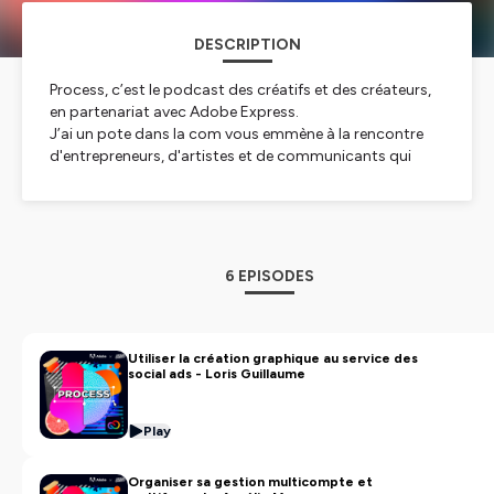
DESCRIPTION
Process, c’est le podcast des créatifs et des créateurs,
en partenariat avec Adobe Express.
J’ai un pote dans la com vous emmène à la rencontre
d'entrepreneurs, d'artistes et de communicants qui
font partie intégrante de la creator economy !
Le but de ce podcast est de vous apporter les bonnes
pratiques et l’inspiration nécessaire pour vous lancer,
avec évidemment… le bon Process !
6 EPISODES
👉
Découvrez & testez Adobe Express
Utiliser la création graphique au service des
social ads - Loris Guillaume
Hébergé par Ausha. Visitez
ausha.co/politique-de-
confidentialite
pour plus d'informations.
Play
Organiser sa gestion multicompte et