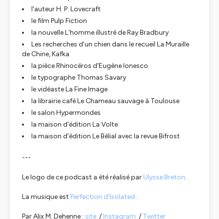
l'auteur H. P. Lovecraft
le film Pulp Fiction
la nouvelle L'homme illustré de Ray Bradbury
Les recherches d'un chien dans le recueil La Muraille
de Chine, Kafka
la pièce Rhinocéros d'Eugène Ionesco
le typographe Thomas Savary
le vidéaste La Fine Image
la librairie café Le Chameau sauvage à Toulouse
le salon Hypermondes
la maison d'édition La Volte
la maison d'édition Le Bélial avec la revue Bifrost
---
Le logo de ce podcast a été réalisé par
Ulysse Breton
.
La musique est
Perfection d'Isolated
.
Par Alix M. Dehenne :
site
/
Instagram
/
Twitter