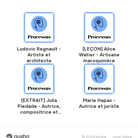
Ludovic Regnault -
[LEÇON] Alice
Artiste et
Watier - Artisane
architecte
maroquinière
[EXTRAIT] Julia
Marie Hapax -
Piedade - Autrice,
Autrice et juriste
compositrice et
interprète
© 2026 Ausha
Legal notice