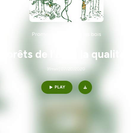
Promenez-vous dans les bois
forêts de l'Est : la qualité
31min | 07/20/2020
PLAY