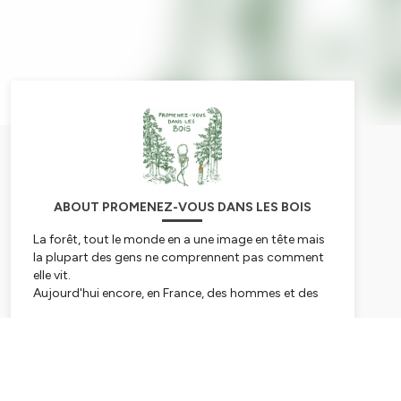
ABOUT PROMENEZ-VOUS DANS LES BOIS
La forêt, tout le monde en a une image en tête mais
la plupart des gens ne comprennent pas comment
elle vit.
Aujourd'hui encore, en France, des hommes et des
femmes ont un rapport quotidien avec elle. En
parcourant les bois, ils m'ont raconté leur forêt à
Subscribe
eux.
Promenez-vous dans les bois, c'est un podcast en 6
épisodes pour se plonger dans cet univers si
important pour l'environnement et si fort dans