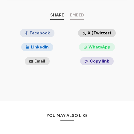
Hébergé par Ausha. Visitez
ausha.co/politique-de-
confidentialite
pour plus d'informations.
SHARE
EMBED
Facebook
X (Twitter)
LinkedIn
WhatsApp
Email
Copy link
YOU MAY ALSO LIKE