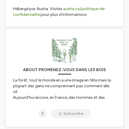
Hébergé par Ausha. Visitez
ausha.co/politique-de-
confidentialite
pour plus d'informations.
ABOUT PROMENEZ-VOUS DANS LES BOIS
La forêt, tout le monde en a une image en tête mais la
plupart des gens ne comprennent pas comment elle
vit.
Aujourd'hui encore, en France, des hommes et des
femmes ont un rapport quotidien avec elle. En
parcourant les bois, ils m'ont raconté leur forêt à eux.
Subscribe
Promenez-vous dans les bois, c'est un podcast en 6
épisodes pour se plonger dans cet univers si important
pour l'environnement et si fort dans notre imaginaire.