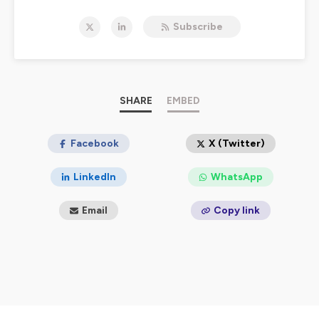
1 vendredi sur 2, les experts de CertiNergy & Solutions
vous proposent un résumé de l'actualité du secteur de
Subscribe
l'efficacité énergétique qui impacte les industriels, les
entreprises et les acteurs publics.
L'objectif ? Vous permettre de suivre l'actualité
autrement tout en vous donnant toutes les clés pour
anticiper les évolutions réglementaires, saisir les
SHARE
EMBED
opportunités du dispositif des Certificats d'Economies
d'Energie ou encore comprendre les grandes
orientations liées aux politiques d'économies d'énergie.
Facebook
X (Twitter)
Le format : des épisodes complets organisés par partie
LinkedIn
WhatsApp
pour vous permettre d'écouter directement ce qui vous
intéresse.
Email
Copy link
Quelque soit votre niveau, si vous souhaitez vous tenir
informés, ProPos sera votre nouvel allié ! 🤝
Des questions restées sans réponses ? Des doutes sur
l'application d'une réglementation ? Laissez-nous un
commentaire ou contactez-nous pour que nous
puissions l'aborder ici ou sur Préparons Demain.