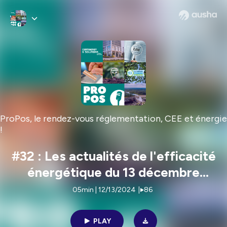
ProPos, le rendez-vous réglementation, CEE et énergie
!
#32 : Les actualités de l'efficacité
énergétique du 13 décembre
2024 !
05min | 12/13/2024
|
86
PLAY