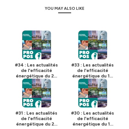
YOU MAY ALSO LIKE
Propos a eu une première saison qui donnait la parole
aux professionnels de la rénovation énergétique !
N'hésitez pas à écouter
la première saison
!
Et pour soutenir le podcast, n'hésitez pas à :
- Vous abonner à notre
newsletter
🔔
- Le noter (si vous l'écoutez sur Spotify ou Apple
Podcasts) ⭐
Ce podcast est proposé par
CertiNergy & Solutions
.
#34 : Les actualités
#33 : Les actualités
Nous contacter : servicemarketing@certinergy-
de l'efficacité
de l'efficacité
engie.com
énergétique du 24
énergétique du 10
janvier 2025 !
janvier 2025 !
Hébergé par Ausha. Visitez
ausha.co/politique-de-
confidentialite
pour plus d'informations.
#31 : Les actualités
#30 : Les actualités
de l'efficacité
de l'efficacité
énergétique du 29
énergétique du 15