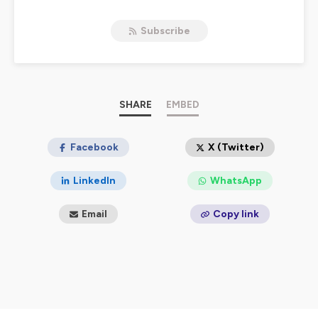
🔥Entreprendre écoresponsable et en conscience avec
le vivant
Subscribe
↓
Cliquez ici
Hébergé par Ausha. Visitez
ausha.co/politique-de-
confidentialite
pour plus d'informations.
SHARE
EMBED
Facebook
X (Twitter)
LinkedIn
WhatsApp
Email
Copy link