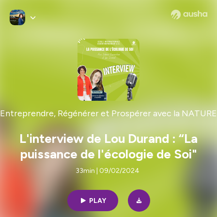
Entreprendre, Régénérer et Prospérer avec la NATURE
L'interview de Lou Durand : “La
puissance de l'écologie de Soi"
33min | 09/02/2024
PLAY