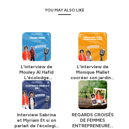
YOU MAY ALSO LIKE
L'interview de
L'interview de
Mouley Al Hafid
Monique Mallet
L'écolodge
cocréer son jardin à
Tamount
son image pour
mieux vivre avec la
nature
Interview Sabrina
REGARDS CROISÉS
et Myriam Et si on
DE FEMMES
parlait de l'écologie
ENTREPRENEURES