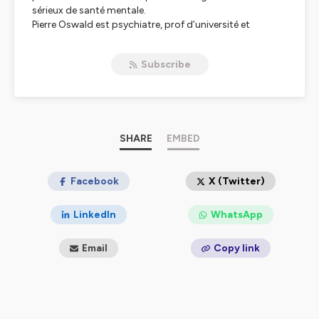
sérieux de santé mentale.
Pierre Oswald est psychiatre, prof d’université et
docteur en psychologie. Il est également fan de cinéma,
et de Michel Sardou.
Subscribe
Alban Antoine est juriste et directeur d’établissement de
soins. Il a été nourri à la radio depuis la naissance, mais il
n’est pas fan de Michel Sardou.
Tous deux travaillent au Centre Hospitalier Jean Titeca,
à Bruxelles.
SHARE
EMBED
Hébergé par Ausha. Visitez
ausha.co/politique-de-
confidentialite
pour plus d'informations.
Facebook
X (Twitter)
LinkedIn
WhatsApp
Email
Copy link