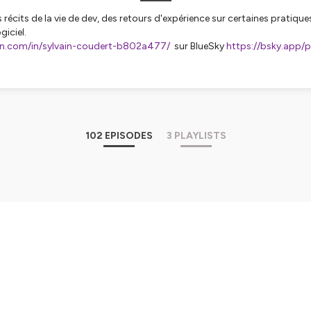
récits de la vie de dev, des retours d'expérience sur certaines pratiques
iciel.
in.com/in/sylvain-coudert-b802a477/
sur BlueSky
https://bsky.app/p
tialite
pour plus d'informations.
102 EPISODES
3 PLAYLISTS
: Clap de fin!
s bonnes choses ayant une fin, il est de de fermer le rideau sur 5 belles
e ou juste gros break? Trop tôt pour l'affirmer! Aller on se fait un dernie
ces dans tous les cas! :) Hébergé par Ausha. Visitez ausha.co/fr/politi
s d'informations.
n | Published on July 2, 2025