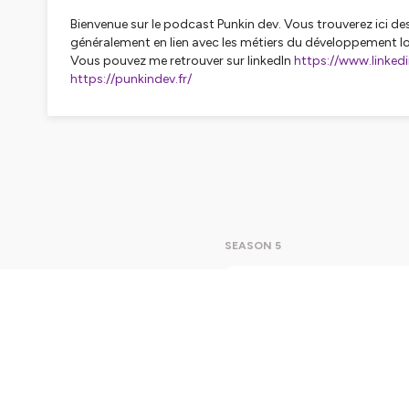
Bienvenue sur le podcast Punkin dev. Vous trouverez ici des 
généralement en lien avec les métiers du développement log
Vous pouvez me retrouver sur linkedIn
https://www.linked
https://punkindev.fr/
Hébergé par Ausha. Visitez
ausha.co/politique-de-confiden
SEASON 5
S05E15 
Toutes le
définitiv
les vacan
pour plu
Play
8mi