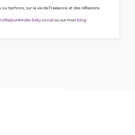
 ou technos, sur la vie de Freelance, et des réflexions
rofile/punkindev.bsky.social
ou sur mon
blog :
 années de podcast. Fin
r petit épisode chill avant
que-de-confidentialite