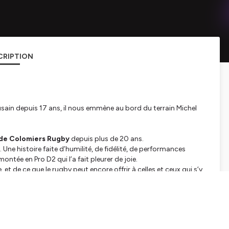
CRIPTION
usain depuis 17 ans, il nous emmène au bord du terrain Michel
 de Colomiers Rugby
depuis plus de 20 ans.
Une histoire faite d’humilité, de fidélité, de performances
ntée en Pro D2 qui l’a fait pleurer de joie.
 et de ce que le rugby peut encore offrir à celles et ceux qui s’y
, Amazon Music…