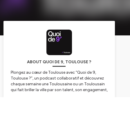
ABOUT QUOI DE 9, TOULOUSE ?
Plongez au cœur de Toulouse avec “Quoi de 9,
Toulouse ?”, un podcast collaboratif et découvrez
chaque semaine une Toulousaine ou un Toulousain
qui fait briller la ville par son talent, son engagement,
ses idées ou son accent…
"Quoi de 9, Toulouse ?" c'est également un espace
Subscribe
ouvert à tous dans lequel vous retrouverez des
passionnés de sport, de culture, d’économie, de
ciné, d’apéros, de bonne bouffe, et de tous les sujets
qui nous animent.