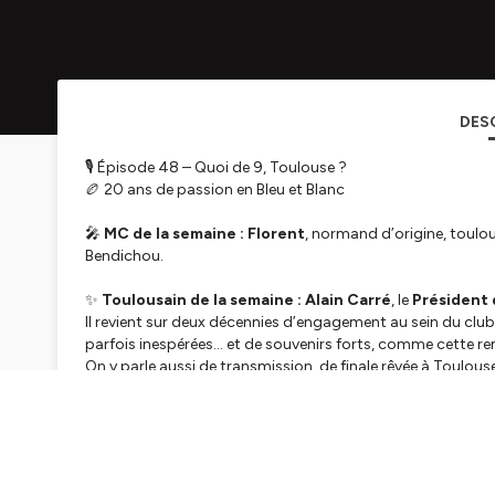
DES
🎙 Épisode 48 – Quoi de 9, Toulouse ?
🏉 20 ans de passion en Bleu et Blanc
🎤
MC de la semaine : Florent
, normand d’origine, toulo
Bendichou.
✨
Toulousain de la semaine :
Alain Carré
, le
Président
Il revient sur deux décennies d’engagement au sein du club. 
parfois inespérées… et de souvenirs forts, comme cette remo
On y parle aussi de transmission, de finale rêvée à Toulouse,
engagent.
🎧 Écoutez l’épisode sur Spotify, Deezer, Apple Podcasts
🔗 Et sur
www.qd9.info
📨 Envie de prêter votre voix ?
toulouse@qd9.info