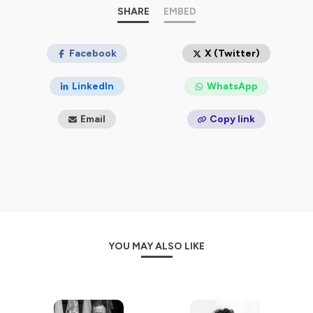
Hébergé par Ausha. Visitez
SHARE
ausha.co/politique-de-
EMBED
confidentialite
pour plus d'informations.
Facebook
X (Twitter)
LinkedIn
WhatsApp
Email
Copy link
YOU MAY ALSO LIKE