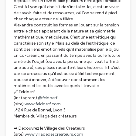
dépoussière un rêve et allie plusieurs héritages familiaux.
C'est à Lyon qu'il choisit de s'installer. Ici, c'est un vivier
de savoir-faire et de ressources, où l'on se rend à pied
chez chaque acteur de la filière.
Alexandre construit les formes en jouant sur la tension
entre le chaos apparant de la nature et sa géométrie
mathématique, méticuleuse. C'est une esthétique qui
caractérise son style. Mais au delà de l'esthétique, ce
sont des liens émotionnels qu'il matérialise par le bijou.
En co-créant, en passant du temps avec la ou le futur.e
orné.e de l'objet (ou avec la personne qui veut l'offrir à
une autre), ces pièces racontent leurs histoires. Et c'est
par ce processus qu'il est aussi défié techniquement,
poussé à innover, à découvrir constamment les
matières et les outils avec lesquels il travaille.
🔗 Feldoerf
(instagram)
@feldoerf
(site)
www.feldoerf.com
📍24 Rue de Bonnel, Lyon 3
Membre du Village des créateurs
➡️ Découvrez le Village des Créateurs
(site)
www.villagedescreateurs.com