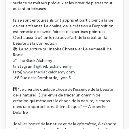
surface de métaux précieux et les orner de pierres tout
autant précieuses.
Ils se sont entourés, ils ont appris et participent à la vie
de cet artisanat. La chaîne, de la création à l'exposition,
est remplie de savoir-faire et d'expertises pointues.
C'est aussi là où on le retrouve l'art de la création, la
beauté de la confection.
📚 La sculpture qui inspire Chrystelle :
Le sommeil
de
Rodin
🔗 The Black Alchemy
(instagram)
@theblackalchemy
(site)
www.theblackalchemy.com
📍8 Rue de la Bombarde, Lyon 5
2️⃣ "Je cherche quelque chose de l'essence de la beauté
de la nature [...] J'ai envie de tracer un chemin de
création qui mène vers le chaos de la nature, le chaos
dans une approche mathémathique." — Alexandre
Deloffre
Joaillier inspiré de la nature et de la géométrie, Alexandre