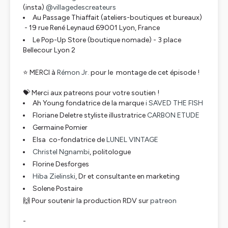
(insta)
@villagedescreateurs
Au Passage Thiaffait (ateliers-boutiques et bureaux)
- 19 rue René Leynaud 69001 Lyon, France
Le Pop-Up Store (boutique nomade) - 3 place
Bellecour Lyon 2
⭐ MERCI à
Rémon Jr.
pour le montage de cet épisode !
💝 Merci aux patreons pour votre soutien !
Ah Young fondatrice de la marque
i SAVED THE FISH
Floriane Deletre styliste illustratrice
CARBON ETUDE
Germaine Pomier
Elsa co-fondatrice de
LUNEL VINTAGE
Christel Ngnambi
, politologue
Florine Desforges
Hiba Zielinski
, Dr et consultante en marketing
Solene Postaire
🙌 Pour soutenir la production RDV sur
patreon
-