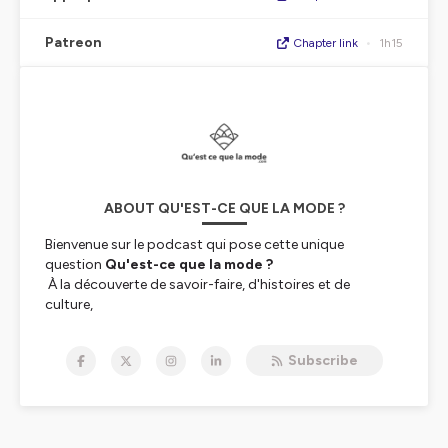
Patreon
Chapter link
•
1h15
ABOUT QU'EST-CE QUE LA MODE ?
Bienvenue sur le podcast qui pose cette unique
question
Qu'est-ce que la mode ?
À la découverte de savoir-faire, d'histoires et de
culture,
Retrouvez mes discussions avec ceux qui façonnent la
mode
Subscribe
Comprendre ce qu'est la mode, c'est apprendre de l'être
humain.
@Elsie Pomier Designer de l'individu