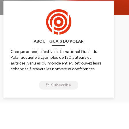
ABOUT QUAIS DU POLAR
Chaque année, le festival international Quais du
Polar accueille à Lyon plus de 130 auteurs et
autrices, venu·es du monde entier. Retrouvez leurs
échanges à travers les nombreux conférences
proposées, pour parler de polar, de littérature et des
grands enjeux contemporains !
Subscribe
Hébergé par Ausha. Visitez
ausha.co/politique-de-
confidentialite
pour plus d'informations.