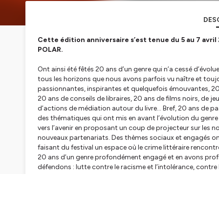
DES
Cette édition anniversaire s’est tenue du 5 au 7 avr
POLAR.
Ont ainsi été fêtés 20 ans d’un genre qui n’a cessé d’évolu
tous les horizons que nous avons parfois vu naître et to
passionnantes, inspirantes et quelquefois émouvantes, 20 a
20 ans de conseils de libraires, 20 ans de films noirs, de 
d’actions de médiation autour du livre… Bref, 20 ans de pas
des thématiques qui ont mis en avant l’évolution du genre e
vers l’avenir en proposant un coup de projecteur sur les n
nouveaux partenariats. Des thèmes sociaux et engagés ont
faisant du festival un espace où le crime littéraire renco
20 ans d’un genre profondément engagé et en avons prof
défendons : lutte contre le racisme et l’intolérance, contre
inégalités, contre les dommages environnementaux et leu
Parce que 20 ans plus tard, le polar continue à explorer les f