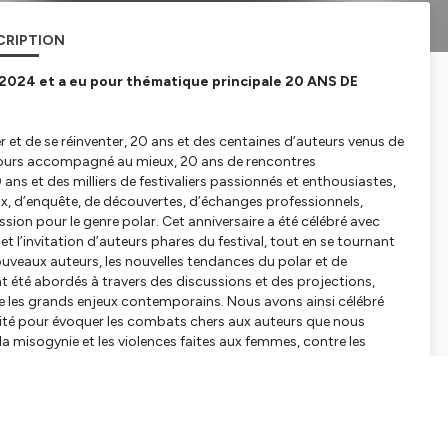
CRIPTION
il 2024 et a eu pour thématique principale 20 ANS DE
er et de se réinventer, 20 ans et des centaines d’auteurs venus de
ujours accompagné au mieux, 20 ans de rencontres
ns et des milliers de festivaliers passionnés et enthousiastes,
jeux, d’enquête, de découvertes, d’échanges professionnels,
sion pour le genre polar. Cet anniversaire a été célébré avec
t l’invitation d’auteurs phares du festival, tout en se tournant
ouveaux auteurs, les nouvelles tendances du polar et de
 été abordés à travers des discussions et des projections,
ntre les grands enjeux contemporains. Nous avons ainsi célébré
ité pour évoquer les combats chers aux auteurs que nous
 la misogynie et les violences faites aux femmes, contre les
rs conséquences sur la planète…
ailles de la société, et nous invite à réfléchir sur nos valeurs.