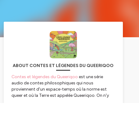
ABOUT CONTES ET LÉGENDES DU QUEERIQOO
Contes et légendes du Queeriqoo
est une série
audio de contes philosophiques qui nous
proviennent d'un espace-temps où la norme est
queer et où la Terre est appelée Queeriqoo. On n'y
trouve pas des États, mais des contrées du nom de
Zaqueer, Sapphique du Sud ou encore Gaypublique
Subscribe
Transafricaine. Évasion commanditée par l'écrivaine
Jo Güstin, chaque conte nous emmène dans un
monde où nous casser quand celui-ci nous les brise.
Attention
: Dans les langues du Queeriqoo, le
masculin ne l'emporte sur rien du tout.