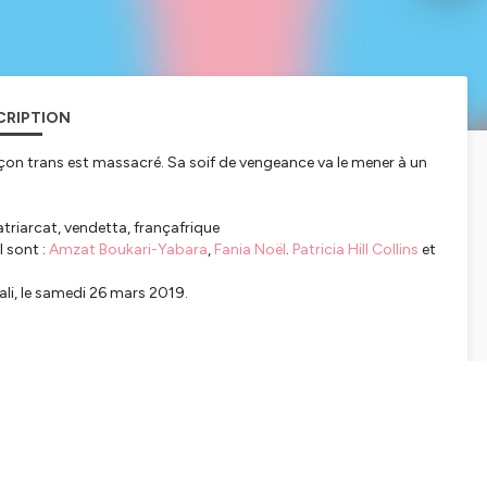
CRIPTION
rçon trans est massacré. Sa soif de vengeance va le mener à un
atriarcat, vendetta, françafrique
l sont :
Amzat Boukari-Yabara
,
Fania Noël
.
Patricia Hill Collins
et
li, le samedi 26 mars 2019.