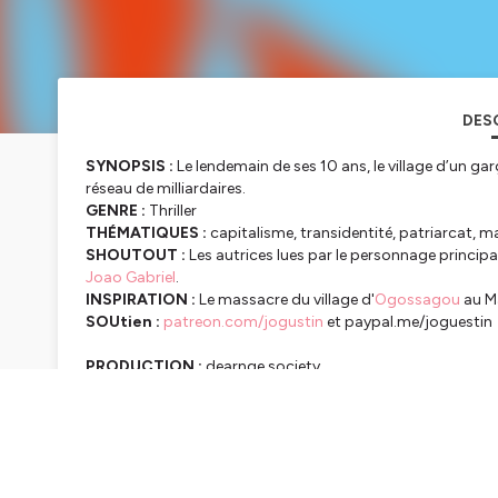
DES
SYNOPSIS :
Le lendemain de ses 10 ans, le village d’un ga
réseau de milliardaires.
GENRE :
Thriller
THÉMATIQUES :
capitalisme, transidentité, patriarcat, m
SHOUTOUT :
Les autrices lues par le personnage principa
Joao Gabriel
.
INSPIRATION :
Le massacre du village d'
Ogossagou
au Ma
SOUtien :
patreon.com/jogustin
et paypal.me/joguestin
PRODUCTION :
dearnge society
ÉCRITURE, INTERPRÉTATION, MONTAGE :
Jo Güstin
ILLUSTRATION :
Pamla
SON INTRO/OUTRO :
Aly Gouchène
VOIX INTRO/OUTRO :
Anaïs "Nana" Pinay
MUSIQUE :
"The Quest" de
Gwen & Tiana