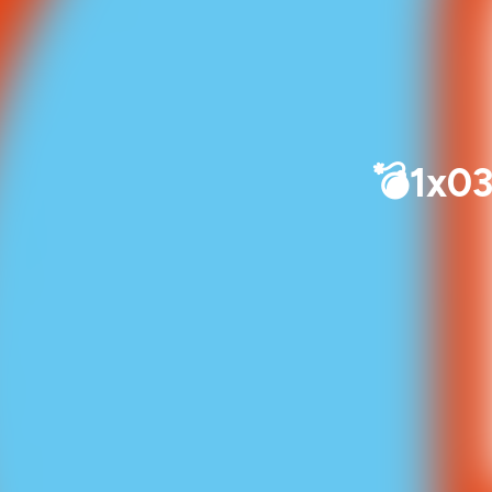
💣1x03