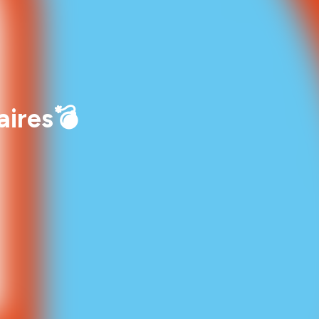
aires💣