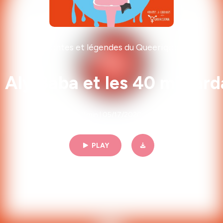
Contes et légendes du Queeriqoo
 Aly Baba et les 40 milliard
21min | 05/17/2020
PLAY