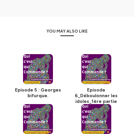
La vie professionnelle, comme toutes les sphères de
l'existence, offre à qui s'en empare, un véritable terrain
de travail sur soi, qui permet de développer nuance,
ouverture, authenticité, humilité, droiture, résilience,
YOU MAY ALSO LIKE
congruence. Autant de vertus très utiles à la croissance
de l'entreprise.
Le fauteuil face à Georges est occupé par Frédérique,
celle qui accompagne. Ce podcast veut également
poser un regard distancié sur le rôle particulier qu'est
celui d'accompagnant. L'accompagnement individuel
est pour moi un compagnonnage dans lequel chacun
reflète la complexe et parfois douloureuse condition
humaine. Par une parole ancrée dans la temporalité,
Episode 5 : Georges
Episode
chacun se fait également témoin de l'époque. Ainsi
bifurque.
6_Déboulonner les
l'universel rejoint le singulier.
idoles_1ère partie
Dans cet engagement sur le chemin étroit qui mène à
soi, dans cette quête intérieure de sens, dans cette
recherche intime d'alliance entre terre et ciel, matière et
conscience, Masculin et Féminin, dans cet appel parfois
confus à plus grand que soi, c'est à dire plus grand que