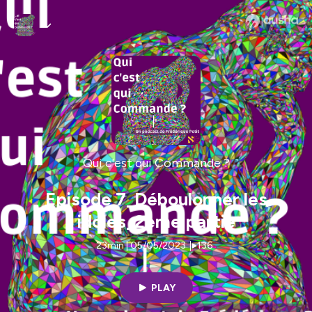
Qui c'est qui Commande ?
Episode 7_Déboulonner les
idoles_2ème partie
23min | 05/05/2023
|
136
PLAY