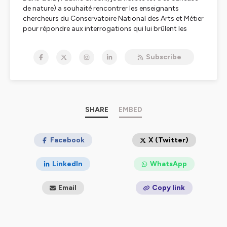
de nature) a souhaité rencontrer les enseignants
chercheurs du Conservatoire National des Arts et Métier
pour répondre aux interrogations qui lui brûlent les
lèvres : culture, Société, environnement, politique, tous
les sujets y passent !
Subscribe
Si vous aussi vous souhaitez comprendre le monde qui
vous entoure, alors installez-vous confortablement et
lancez les épisodes : bienvenue dans QUID !
Un podcast du Cnam, produit par Calliopé Agency et
animé par Pauline Grisoni.
SHARE
EMBED
Hébergé par Ausha. Visitez
ausha.co/politique-de-
confidentialite
Facebook
pour plus d'informations.
X (Twitter)
LinkedIn
WhatsApp
Email
Copy link