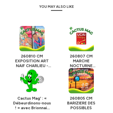
YOU MAY ALSO LIKE
260810 CM
260807 CM
EXPOSITION ART
MARCHE
NAIF CHARLIEU -
NOCTURNE
JACQUES DUBOIS
MARCIGNY
Cactus Mag' : «
260805 CM
Débeurdinons-nous
BARIZIERE DES
! » avec Brionnais
POSSIBLES
sud Bourgogne