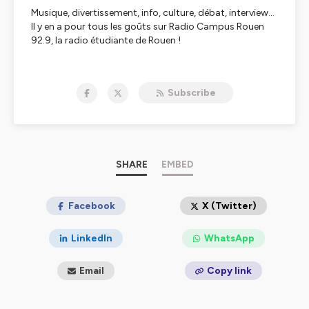
Musique, divertissement, info, culture, débat, interview…
Il y en a pour tous les goûts sur Radio Campus Rouen
92.9, la radio étudiante de Rouen !
Hébergé par Ausha. Visitez
ausha.co/politique-de-
confidentialite
pour plus d'informations.
Subscribe
SHARE
EMBED
Facebook
X (Twitter)
LinkedIn
WhatsApp
Email
Copy link