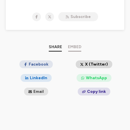
Hébergé par Ausha. Visitez
ausha.co/politique-de-
confidentialite
pour plus d'informations.
Subscribe
SHARE
EMBED
Facebook
X (Twitter)
LinkedIn
WhatsApp
Email
Copy link