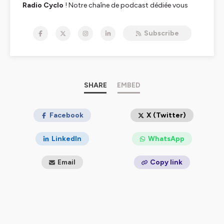
Radio Cyclo
! Notre chaîne de podcast dédiée vous
offre un accès privilégié à toute l'actualité cycliste, des
dernières innovations en matière de bicyclette aux
Subscribe
tendances du gravel, en passant par le cyclisme urbain
et bien plus encore. Que vous soyez un cycliste urbain,
un adepte du gravel, ou un passionné des tours et
compétitions, Radio Cyclo est votre source
incontournable pour rester connecté au monde vibrant
du vélo.
SHARE
EMBED
Ce que nous offrons :
Actualités Cyclistes
: Restez à jour avec les
dernières nouvelles du monde du cyclisme, des
Facebook
X (Twitter)
compétitions internationales aux événements locaux.
Informations et Conseils
: Découvrez des
LinkedIn
WhatsApp
informations précieuses sur l'équipement,
l'entraînement, la nutrition, et la sécurité pour tous les
Email
Copy link
niveaux de cyclistes.
Histoires et Cultures
: Immergez-vous dans les
histoires captivantes, les interviews exclusives et les
discussions enrichissantes qui célèbrent la culture vélo
sous toutes ses formes.
Innovations et Technologies
: Explorez les