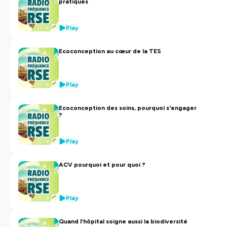
pratiques
Play
Ecoconception au cœur de la TES
Play
Ecoconception des soins, pourquoi s'engager
?
Play
ACV pourquoi et pour quoi ?
Play
Quand l’hôpital soigne aussi la biodiversité