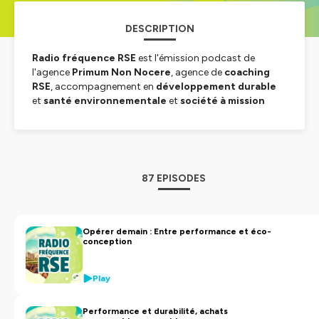
DESCRIPTION
Radio fréquence RSE
est l'émission podcast de
l'agence
Primum Non Nocere
, agence de
coaching
RSE
, accompagnement en
développement durable
et
santé environnementale
et
société à mission
depuis janvier 2020
.
Retrouvez des
portraits inspirants
, des
actions
exemplaires
, en bref,
un réseau engagé sur des
sujets incontournables
.
87 EPISODES
Hébergé par Ausha. Visitez
ausha.co/politique-de-
confidentialite
pour plus d'informations.
Opérer demain : Entre performance et éco-
conception
Play
Performance et durabilité, achats