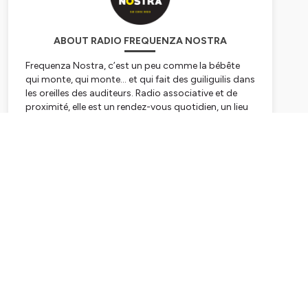
ABOUT RADIO FREQUENZA NOSTRA
Frequenza Nostra, c’est un peu comme la bébête
qui monte, qui monte… et qui fait des guiliguilis dans
les oreilles des auditeurs. Radio associative et de
proximité, elle est un rendez-vous quotidien, un lieu
de rencontres et de partages. On y vient pour parler
de soi et des autres, pour raconter son île, sa ville,
Subscribe
son village. On y disserte – en français ou en corse –
sur l’environnement, la société, l’économie, l’histoire,
la musique, l’art, le bien-être, bref, sur le monde.
Frequenza Nostra, c’est aussi la voix de celles et
ceux qui n'ont que trop rarement la parole,
notamment les personnes précaires, en situation de
handicap ou en perte d’autonomie, les enfants et
toutes celles et ceux que la vie a fragilisés. D’ailleurs,
sur le 99 FM, même les animaux ont la parole !
Hébergé par Ausha. Visitez
ausha.co/politique-de-
confidentialite
pour plus d'informations.