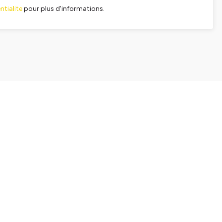
tialite
pour plus d'informations.
SHARE
EMBED
Facebook
X (Twitter)
LinkedIn
WhatsApp
Email
Copy link