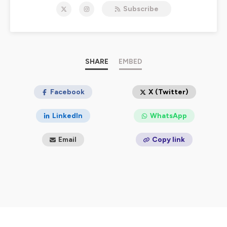
autres, pour raconter son île, sa ville, son village. On y
Subscribe
disserte – en français ou en corse – sur l’environnement,
la société, l’économie, l’histoire, la musique, l’art, le bien-
être, bref, sur le monde. Frequenza Nostra, c’est aussi la
voix de celles et ceux qui n'ont que trop rarement la
parole, notamment les personnes précaires, en
situation de handicap ou en perte d’autonomie, les
SHARE
EMBED
enfants et toutes celles et ceux que la vie a fragilisés.
D’ailleurs, sur le 99 FM, même les animaux ont la parole !
Facebook
X (Twitter)
Hébergé par Ausha. Visitez
ausha.co/politique-de-
confidentialite
pour plus d'informations.
LinkedIn
WhatsApp
Email
Copy link