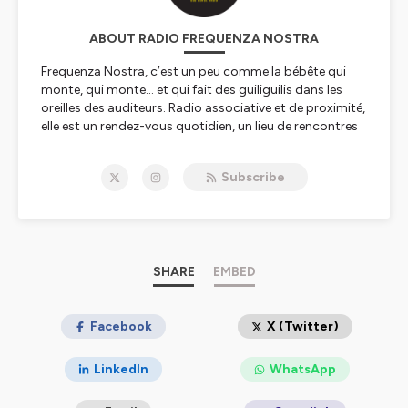
ABOUT RADIO FREQUENZA NOSTRA
Frequenza Nostra, c’est un peu comme la bébête qui
monte, qui monte… et qui fait des guiliguilis dans les
oreilles des auditeurs. Radio associative et de proximité,
elle est un rendez-vous quotidien, un lieu de rencontres
et de partages. On y vient pour parler de soi et des
autres, pour raconter son île, sa ville, son village. On y
Subscribe
disserte – en français ou en corse – sur l’environnement,
la société, l’économie, l’histoire, la musique, l’art, le bien-
être, bref, sur le monde. Frequenza Nostra, c’est aussi la
voix de celles et ceux qui n'ont que trop rarement la
parole, notamment les personnes précaires, en
situation de handicap ou en perte d’autonomie, les
SHARE
EMBED
enfants et toutes celles et ceux que la vie a fragilisés.
D’ailleurs, sur le 99 FM, même les animaux ont la parole !
Facebook
X (Twitter)
Hébergé par Ausha. Visitez
ausha.co/politique-de-
confidentialite
pour plus d'informations.
LinkedIn
WhatsApp