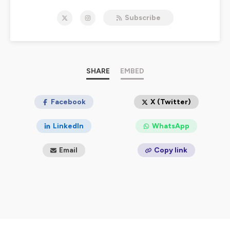
autres, pour raconter son île, sa ville, son village. On y
Subscribe
disserte – en français ou en corse – sur l’environnement,
la société, l’économie, l’histoire, la musique, l’art, le bien-
être, bref, sur le monde. Frequenza Nostra, c’est aussi la
voix de celles et ceux qui n'ont que trop rarement la
parole, notamment les personnes précaires, en
situation de handicap ou en perte d’autonomie, les
SHARE
EMBED
enfants et toutes celles et ceux que la vie a fragilisés.
D’ailleurs, sur le 99 FM, même les animaux ont la parole !
Facebook
X (Twitter)
Hébergé par Ausha. Visitez
ausha.co/politique-de-
confidentialite
pour plus d'informations.
LinkedIn
WhatsApp
Email
Copy link