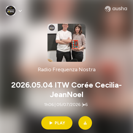
Radio Frequenza Nostra
2026.05.04 ITW Corée Cecilia-
JeanNoel
1h06 | 05/07/2026
|
6
PLAY