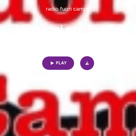
radio fuori campo
 - Messaggi per Troisi da ita
35min | 05/25/2023
PLAY