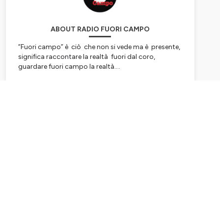
ABOUT RADIO FUORI CAMPO
“Fuori campo” è ciò che non si vede ma è presente,
significa raccontare la realtà fuori dal coro,
guardare fuori campo la realtà....
Hosted on Ausha. See
ausha.co/privacy-policy
for
more information.
Subscribe