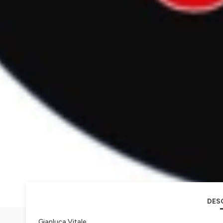
DES
Gianluca Vitale