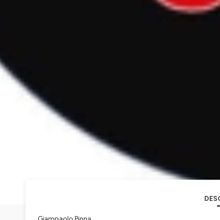
DES
Giampaolo Pinna