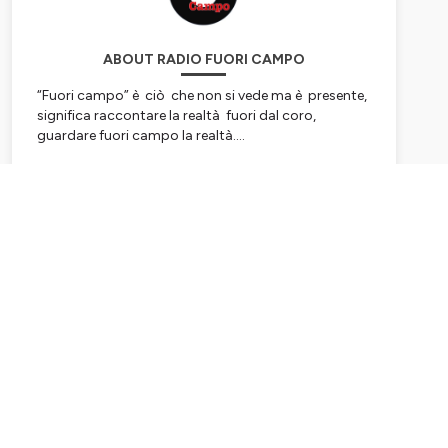
ABOUT RADIO FUORI CAMPO
“Fuori campo” è ciò che non si vede ma è presente,
significa raccontare la realtà fuori dal coro,
guardare fuori campo la realtà....
Hosted on Ausha. See
ausha.co/privacy-policy
for
more information.
Subscribe