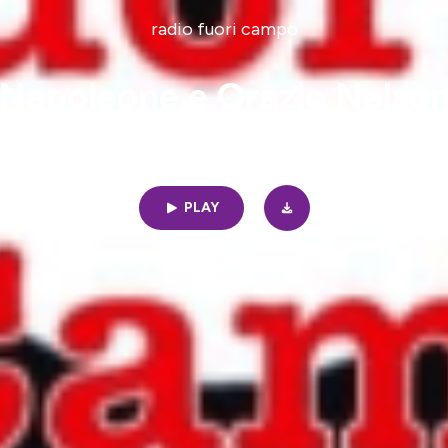
radio fuori campo
Napoleone e Orazio Nelso
16min | 07/12/2025
PLAY