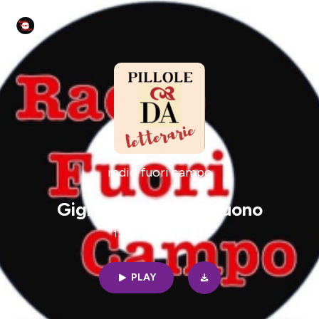
radio fuori campo
Gigi Riva rombo di tuono
13min | 02/15/2024
PLAY