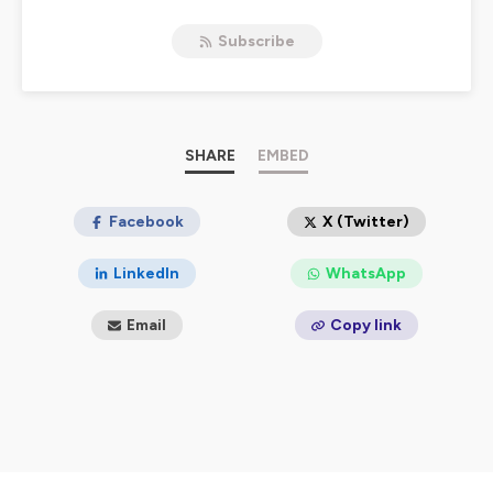
Hosted on Ausha. See
ausha.co/privacy-policy
for more
information.
Subscribe
SHARE
EMBED
Facebook
X (Twitter)
LinkedIn
WhatsApp
Email
Copy link