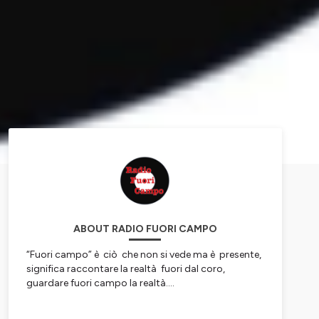
ABOUT RADIO FUORI CAMPO
“Fuori campo” è ciò che non si vede ma è presente,
significa raccontare la realtà fuori dal coro,
guardare fuori campo la realtà....
Hosted on Ausha. See
ausha.co/privacy-policy
for