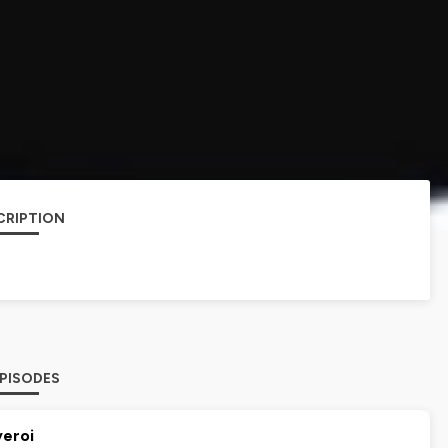
CRIPTION
EPISODES
veroi