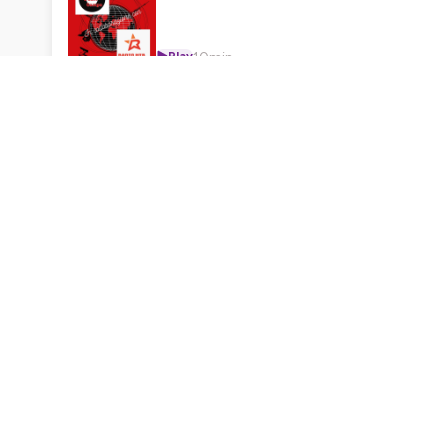
10min
Play
il fertility gap
54min
Play
romanzo il nostro giorno
10min
Play
il romanzo la moglie
2min
Play