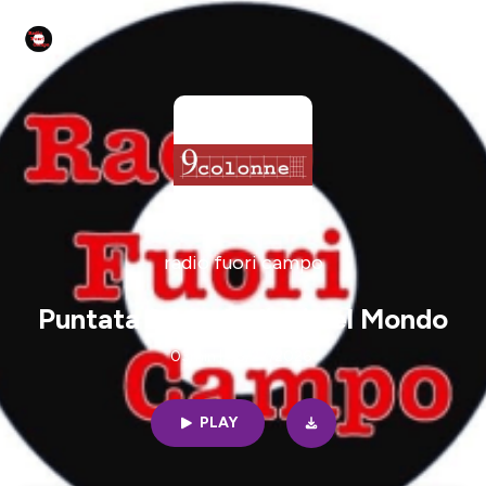
radio fuori campo
Puntata 244 - Italiani nel Mondo
03min | 05/27/2026
PLAY