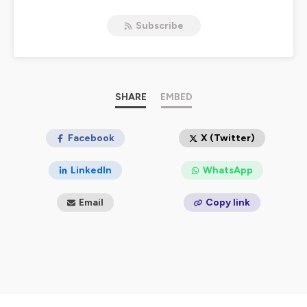
Hosted on Ausha. See
ausha.co/privacy-policy
for more
information.
Subscribe
SHARE
EMBED
Facebook
X (Twitter)
LinkedIn
WhatsApp
Email
Copy link