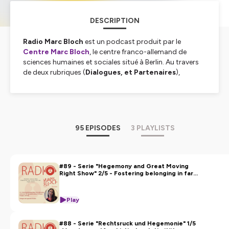
DESCRIPTION
Radio Marc Bloch
est un podcast produit par le
Centre Marc Bloch
, le centre franco-allemand de
sciences humaines et sociales situé à Berlin. Au travers
de deux rubriques (
Dialogues, et Partenaires
),
enregistrées en français, en allemand ou en anglais,
Radio Marc Bloch vous permet de retrouver l'actualité
de nos 250 chercheuses et chercheurs et de nos
nombreux partenaires. Des conflits politiques à
l’écologie en passant par les migrations, la
95 EPISODES
3 PLAYLISTS
globalisation ou la philosophie, nous aborderons sur
cette chaîne une large palette de sujets pour examiner
ensemble l’évolution de nos sociétés européennes.
Bonne écoute, en espérant vous retrouver à la
#89 - Serie "Hegemony and Great Moving
Right Show" 2/5 - Fostering belonging in far-
Friedrichstraße, au cœur de Berlin pour l'une de nos
right youth activism: Poland, Hungary & Italy
nombreuses manifestations!
Play
Pour toute question, suggestion, commentaire, écrivez-
nous à:
podcast@cmb.hu-berlin.de
#88 - Serie "Rechtsruck und Hegemonie" 1/5