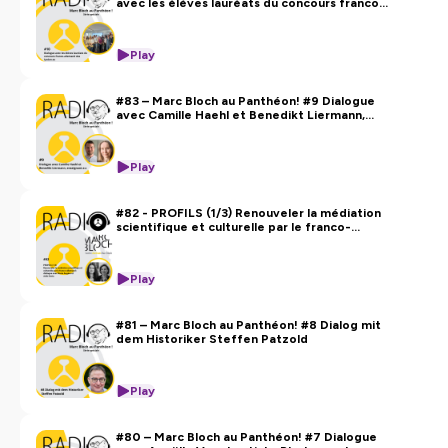
avec les élèves lauréats du concours franco-
allemand des lycéen.es
Play
#83 – Marc Bloch au Panthéon! #9 Dialogue
avec Camille Haehl et Benedikt Liermann,
enseignant.e.s
Play
#82 - PROFILS (1/3) Renouveler la médiation
scientifique et culturelle par le franco-
allemand : dialogue avec Marie Augère et
Julie Sissia
Play
#81 – Marc Bloch au Panthéon! #8 Dialog mit
dem Historiker Steffen Patzold
Play
#80 – Marc Bloch au Panthéon! #7 Dialogue