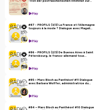
-Von der postfaschistischen Intimität zur
Hébergé par Ausha. Visitez
ausha.co/politique-de-
Ablehnungskultur: Rechtsextremismus in
Österreich
confidentialite
pour plus d'informations.
Play
#87 - PROFILS (3/3) La France et l’Allemagne
toujours à la mode ? Dialogue avec Magali
Censier et Alix Winter sur les mobilités
Play
#86 - PROFILS (2/3) De Buenos Aires à Saint
Pétersbourg, le franco-allemand tous
azimuts : dialogue avec Julie Le Gall et Olga
Suslova
Play
#85 – Marc Bloch au Panthéon! #11 Dialogue
avec Barbara Wolffer, administratrice du
Panthéon
Play
#84 – Marc Bloch au Panthéon! #10 Dialogue