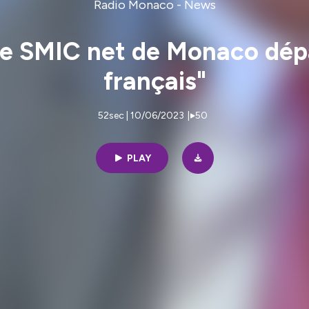
Radio Monaco - News
"le SMIC net de Monaco dép
français"
52sec | 10/06/2023
|
50
PLAY