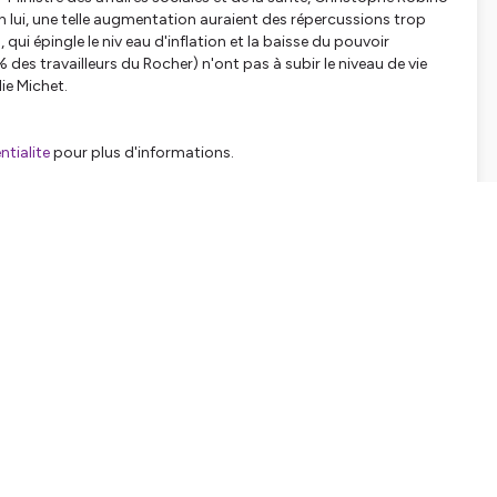
 lui, une telle augmentation auraient des répercussions trop
M
, qui épingle le niv eau d'inflation et la baisse du pouvoir
% des travailleurs du Rocher) n'ont pas à subir le niveau de vie
lie Michet.
tialite
pour plus d'informations.
SHARE
EMBED
Facebook
X (Twitter)
LinkedIn
WhatsApp
Email
Copy link