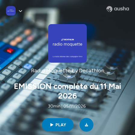
Radio Moquette by Decathlon
EMISSION complète du 11 Mai
2026
30min | 05/11/2026
PLAY