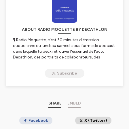
ABOUT RADIO MOQUETTE BY DECATHLON
🎙 Radio Moquette, c'est 30 minutes d'émission
quotidienne du lundi au samedi sous forme de podcast
dans laquelle tu peux retrouver l'essentiel de l'actu
Decathlon, des portraits de collaborateurs, des
initiatives locales, des exclus, du sport... et tout ça en
musique ! 🎶
Subscribe
C'est LA radio interne Decathlon animée par des
coéquipiers, pour les coéquipiers !
Hébergé par Ausha. Visitez
ausha.co/politique-de-
confidentialite
pour plus d'informations.
SHARE
EMBED
Facebook
X (Twitter)