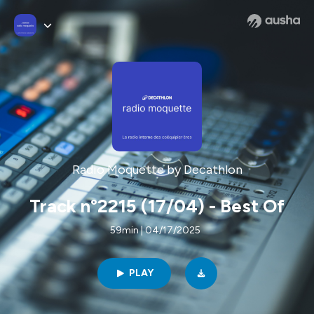
Radio Moquette by Decathlon
Track n°2215 (17/04) - Best Of
59min | 04/17/2025
PLAY