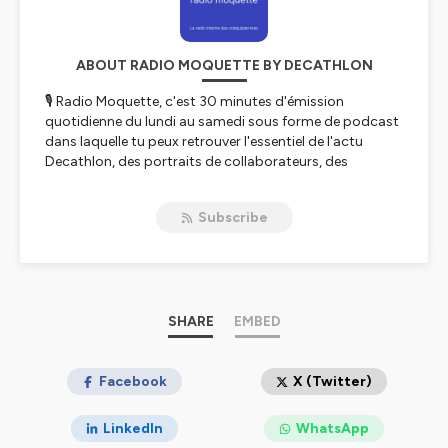
ABOUT RADIO MOQUETTE BY DECATHLON
🎙 Radio Moquette, c'est 30 minutes d'émission
quotidienne du lundi au samedi sous forme de podcast
dans laquelle tu peux retrouver l'essentiel de l'actu
Decathlon, des portraits de collaborateurs, des
initiatives locales, des exclus, du sport... et tout ça en
musique ! 🎶
Subscribe
C'est LA radio interne Decathlon animée par des
coéquipiers, pour les coéquipiers !
Hébergé par Ausha. Visitez
ausha.co/politique-de-
confidentialite
pour plus d'informations.
SHARE
EMBED
Facebook
X (Twitter)
LinkedIn
WhatsApp