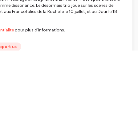
omme dissonance. Le désormais trio joue sur les scènes de
aux Francofolies de la Rochelle le 10 juillet, et au Dour le 18
tialite
pour plus d'informations.
pport us
SHARE
EMBED
Facebook
X (Twitter)
LinkedIn
WhatsApp
Email
Copy link