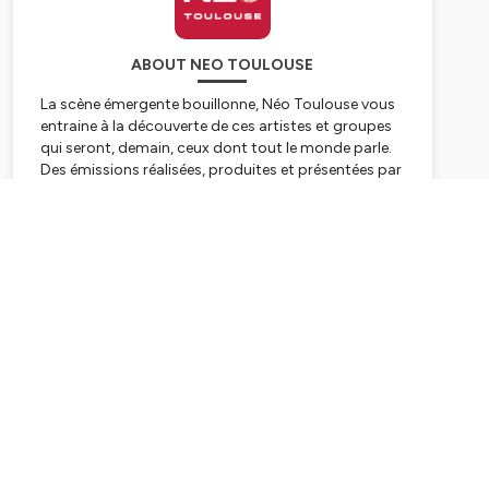
ABOUT NEO TOULOUSE
La scène émergente bouillonne, Néo Toulouse vous
entraine à la découverte de ces artistes et groupes
qui seront, demain, ceux dont tout le monde parle.
Des émissions réalisées, produites et présentées par
Estelle Tréville.
Subscribe
Hébergé par Ausha. Visitez
ausha.co/politique-de-
confidentialite
pour plus d'informations.