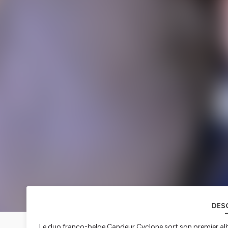
DES
Le duo franco-belge Candeur Cyclone sort son premier alb