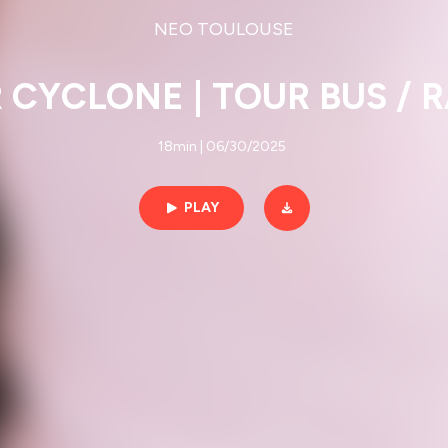
NEO TOULOUSE
CYCLONE | TOUR BUS / 
18min | 06/30/2025
PLAY