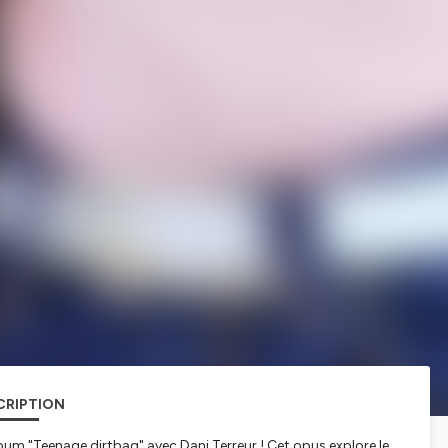
CRIPTION
um "Teenage dirtbag" avec Dani Terreur ! Cet opus explore le