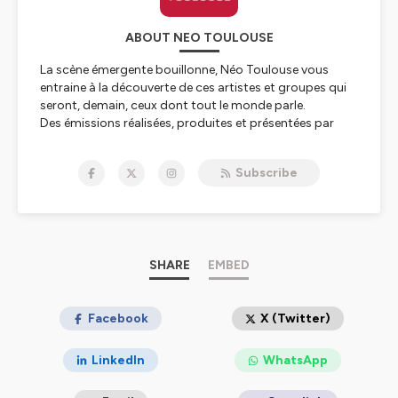
ABOUT NEO TOULOUSE
La scène émergente bouillonne, Néo Toulouse vous
entraine à la découverte de ces artistes et groupes qui
seront, demain, ceux dont tout le monde parle.
Des émissions réalisées, produites et présentées par
Estelle Tréville.
Subscribe
Hébergé par Ausha. Visitez
ausha.co/politique-de-
confidentialite
pour plus d'informations.
SHARE
EMBED
Facebook
X (Twitter)
LinkedIn
WhatsApp