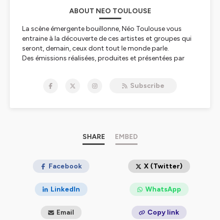
ABOUT NEO TOULOUSE
La scène émergente bouillonne, Néo Toulouse vous
entraine à la découverte de ces artistes et groupes qui
seront, demain, ceux dont tout le monde parle.
Des émissions réalisées, produites et présentées par
Estelle Tréville.
Subscribe
Hébergé par Ausha. Visitez
ausha.co/politique-de-
confidentialite
pour plus d'informations.
SHARE
EMBED
Facebook
X (Twitter)
LinkedIn
WhatsApp
Email
Copy link