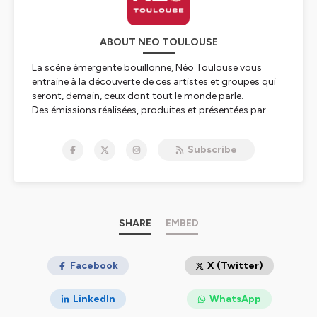
ABOUT NEO TOULOUSE
La scène émergente bouillonne, Néo Toulouse vous
entraine à la découverte de ces artistes et groupes qui
seront, demain, ceux dont tout le monde parle.
Des émissions réalisées, produites et présentées par
Estelle Tréville.
Subscribe
Hébergé par Ausha. Visitez
ausha.co/politique-de-
confidentialite
pour plus d'informations.
SHARE
EMBED
Facebook
X (Twitter)
LinkedIn
WhatsApp