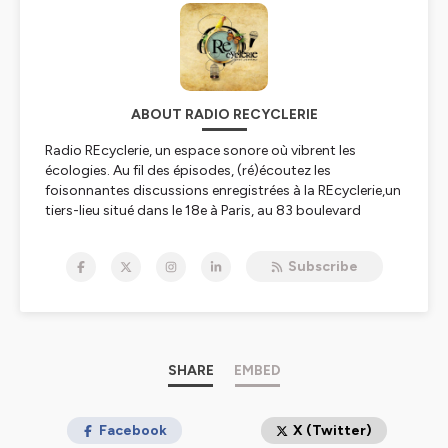
ABOUT RADIO RECYCLERIE
Radio REcyclerie, un espace sonore où vibrent les
écologies. Au fil des épisodes, (ré)écoutez les
foisonnantes discussions enregistrées à la REcyclerie,un
tiers-lieu situé dans le 18e à Paris, au 83 boulevard
Ornano.
Subscribe
Hébergé par Ausha. Visitez
ausha.co/politique-de-
confidentialite
pour plus d'informations.
SHARE
EMBED
Facebook
X (Twitter)