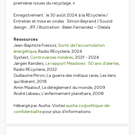
premières issues du recyclage. »
Enregistrement : le 30 août 2024 à la REcyclerie /
Entretien et mise en ondes : Simon Beyrand / Sound
design : JFF / Illustration : Belen Fernandez – Olelala
Ressources
Jean-Baptiste Fressoz,
Sortir de l’accumulation
énergétique
, Radio REcyclerie, 2024
Systext,
Controverses minières
,
2021 - 2024
Jørgen Randers,
Le rapport Meadows : 50 ans d’alertes
,
Radio REcyclerie, 2022
Guillaume Pitron,
La guerre des métaux rares
, Les liens
qui libèrent, 2018
Amin Maalouf,
Le dérèglement du monde
, 2009
André Lebeau,
L’enfermement planétaire
, 2008
Hébergé par Ausha. Visitez
ausha.co/politique-de-
confidentialite
pour plus d'informations.