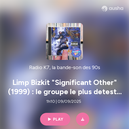
Radio K7, la bande-son des 90s
Limp Bizkit "Significant Other"
(1999) : le groupe le plus detesté
du néo métal
1h10 | 09/09/2025
PLAY