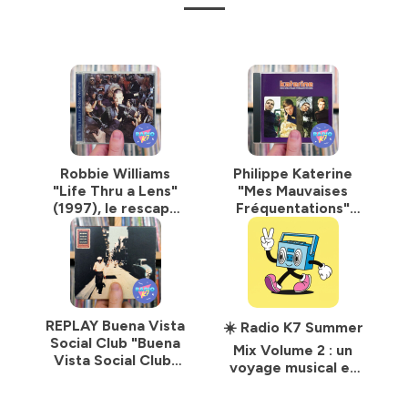
Sauvage et Greg Cook. Générique réalisé par Greg Cook.
Identité graphique signée Floating Studio.
Retrouvez chaque mois un nouvel épisode sur
radiok7.co/podcast
et toutes les applications de
podcasts.
Hébergé par Ausha. Visitez
ausha.co/politique-de-
confidentialite
pour plus d'informations.
Robbie Williams
Philippe Katerine
"Life Thru a Lens"
"Mes Mauvaises
(1997), le rescapé
Fréquentations"
des boys bands
(1996) : le disque
devient une
qui a réinventé la
superstar de la pop
pop française des
90s
REPLAY Buena Vista
☀️ Radio K7 Summer
Social Club "Buena
Mix Volume 2 : un
Vista Social Club”
voyage musical et
(1997), les papys
nostalgique au
cubains font de la
cœur des 90s ☀️