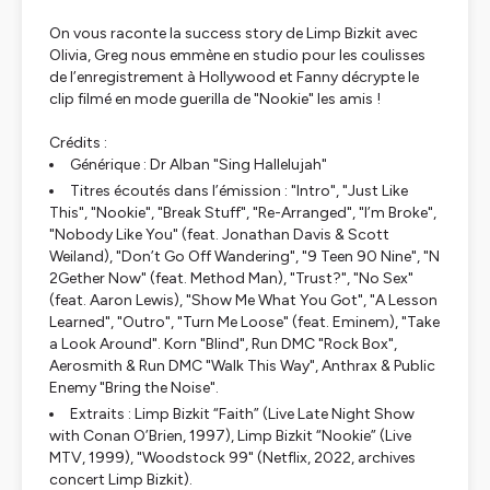
On vous raconte la success story de Limp Bizkit avec
Olivia, Greg nous emmène en studio pour les coulisses
de l’enregistrement à Hollywood et Fanny décrypte le
clip filmé en mode guerilla de "Nookie" les amis !
Crédits :
Générique : Dr Alban "Sing Hallelujah"
Titres écoutés dans l’émission : "Intro", "Just Like
This", "Nookie", "Break Stuff", "Re-Arranged", "I’m Broke",
"Nobody Like You" (feat. Jonathan Davis & Scott
Weiland), "Don’t Go Off Wandering", "9 Teen 90 Nine", "N
2Gether Now" (feat. Method Man), "Trust?", "No Sex"
(feat. Aaron Lewis), "Show Me What You Got", "A Lesson
Learned", "Outro", "Turn Me Loose" (feat. Eminem), "Take
a Look Around". Korn "Blind", Run DMC "Rock Box",
Aerosmith & Run DMC "Walk This Way", Anthrax & Public
Enemy "Bring the Noise".
Extraits : Limp Bizkit “Faith” (Live Late Night Show
with Conan O’Brien, 1997), Limp Bizkit “Nookie” (Live
MTV, 1999), "Woodstock 99" (Netflix, 2022, archives
concert Limp Bizkit).