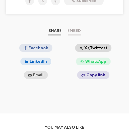
Subscribe
Bienvenue dans Radio K7 — le podcast où Manu, Fanny,
Olivia, Greg et Grégoire rembobinent leurs souvenirs et
te racontent les histoires cachées derrière les albums
cultes des 90s. Grunge, dance, RnB… tout y passe, avec
des anecdotes improbables, des archives qu’on
croyaient perdues, et parfois on reçoit même des
SHARE
EMBED
invité·es qu’on adore (coucou Pénélope Bagieu, David
Castello-Lopes 👋)
Facebook
X (Twitter)
Au programme :
Le meilleur (et parfois le pire) des années 90s
LinkedIn
WhatsApp
Des histoires de studios, des clips cultes, des
engueulades célèbres et des looks improbables
Email
Copy link
Des invité·es aussi fans que toi de Blur, IAM, Britney
Spears ou Ace of Base
Et surtout… des sons qui vont te rester dans la tête
toute la semaine
🔔 Abonne-toi et replonge dans la bande son qui a
marqué tes années 1990 !
Radio K7 est un podcast natif indépendant animé par
Emmanuel Minelle, Fanny Giniès, Olivia Godat, Grégoire
YOU MAY ALSO LIKE