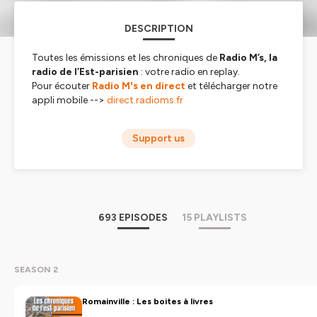
DESCRIPTION
Toutes les émissions et les chroniques de
Radio M’s,
la
radio de l’Est-parisien
: votre radio en replay
.
Pour écouter
Radio M's en direct
et télécharger notre
appli mobile -->
direct.radioms.fr
Hébergé par Ausha. Visitez
ausha.co/politique-de-
Support us
confidentialite
pour plus d'informations.
693 EPISODES
15 PLAYLISTS
SEASON 2
Romainville : Les boites à livres