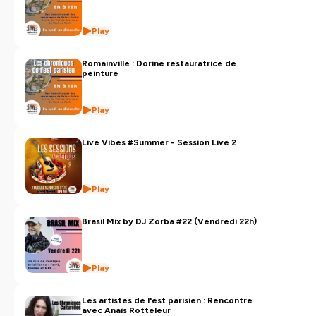
Play
Romainville : Dorine restauratrice de
peinture
Play
Live Vibes #Summer - Session Live 2
Play
Brasil Mix by DJ Zorba #22 (Vendredi 22h)
Play
Les artistes de l'est parisien : Rencontre
avec Anaïs Rotteleur