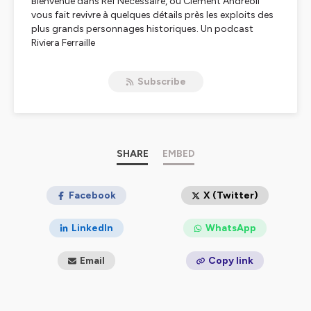
Bienvenue dans Réf Nécessaire, où Clément Andreoli
vous fait revivre à quelques détails près les exploits des
plus grands personnages historiques. Un podcast
Riviera Ferraille
Hébergé par Ausha. Visitez
ausha.co/politique-de-
confidentialite
pour plus d'informations.
Subscribe
SHARE
EMBED
Facebook
X (Twitter)
LinkedIn
WhatsApp
Email
Copy link