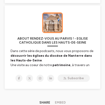
ABOUT RENDEZ-VOUS AU PARVIS ! - EGLISE
CATHOLIQUE DANS LES HAUTS-DE-SEINE
Dans cette série de podcasts, nous vous proposons de
découvrir les églises du diocèse de Nanterre dans
les Hauts-de-Seine
.
Une visite au coeur de notre
patrimoine
, à travers un
regard à la fois
historique, culturel et catéchétique
.
Subscribe
Hébergé par Ausha. Visitez
ausha.co/politique-de-
confidentialite
pour plus d'informations.
SHARE
EMBED