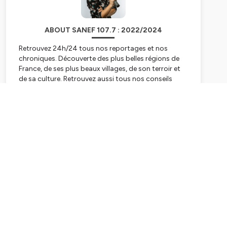
ABOUT SANEF 107.7 : 2022/2024
Retrouvez 24h/24 tous nos reportages et nos
chroniques. Découverte des plus belles régions de
France, de ses plus beaux villages, de son terroir et
de sa culture. Retrouvez aussi tous nos conseils
sécurité en replay.
Subscribe
Hébergé par Ausha. Visitez
ausha.co/politique-de-
confidentialite
pour plus d'informations.