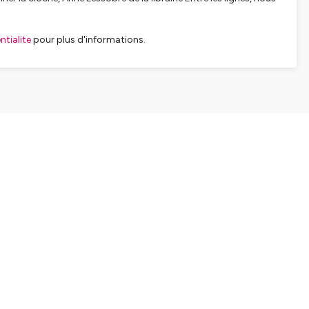
tialite
pour plus d'informations.
SHARE
EMBED
Facebook
X (Twitter)
LinkedIn
WhatsApp
Email
Copy link