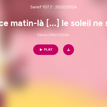
Sanef 107.7 : 2022/2024
e matin-là [...] le soleil ne
02min | 08/27/2024
PLAY