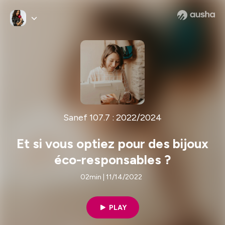
Sanef 107.7 : 2022/2024
Et si vous optiez pour des bijoux
éco-responsables ?
02min | 11/14/2022
PLAY