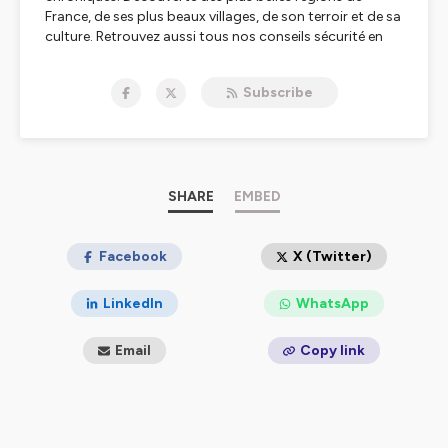
France, de ses plus beaux villages, de son terroir et de sa
culture. Retrouvez aussi tous nos conseils sécurité en
replay.
Subscribe
Hébergé par Ausha. Visitez
ausha.co/politique-de-
confidentialite
pour plus d'informations.
SHARE
EMBED
Facebook
X (Twitter)
LinkedIn
WhatsApp
Email
Copy link