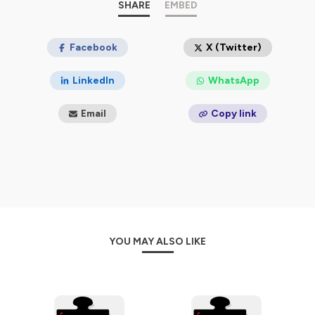
Le site web du REP :
SHARE
www.reseaueducationpopulaire.fr
EMBED
Musique utilisée pour nos podcasts : Red Revolution -
Libre de droits de https://audiohub.fr - Licence: CC BY
Facebook
X (Twitter)
Hébergé par Ausha. Visitez
ausha.co/politique-de-
LinkedIn
WhatsApp
confidentialite
pour plus d'informations.
Email
Copy link
YOU MAY ALSO LIKE