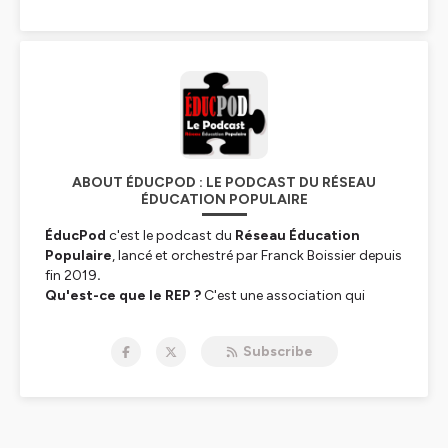
ABOUT ÉDUCPOD : LE PODCAST DU RÉSEAU
ÉDUCATION POPULAIRE
ÉducPod
c'est le podcast du
Réseau Éducation
Populaire
, lancé et orchestré par Franck Boissier depuis
fin 2019
.
Qu'est-ce que le REP ?
C'est une association qui
travaille, avec ses partenaires, à la refondation du lien
social et politique par l’éducation populaire refondée.
Subscribe
Cette dernière est pour le REP une activité culturelle qui
vise à la transformation sociale et politique aux fins que
tous les citoyens, tous les salariés, deviennent acteur et
auteur de sa propre vie.
L'éducation populaire est la
condition de la République sociale.