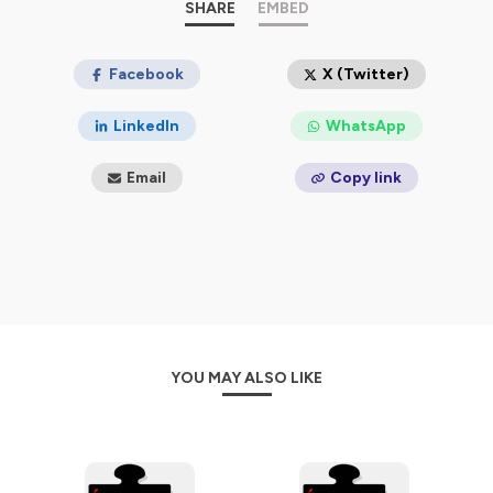
Le site web du REP :
SHARE
www.reseaueducationpopulaire.fr
EMBED
Musique utilisée pour nos podcasts : Red Revolution -
Libre de droits de https://audiohub.fr - Licence: CC BY
Facebook
X (Twitter)
Hébergé par Ausha. Visitez
ausha.co/politique-de-
LinkedIn
WhatsApp
confidentialite
pour plus d'informations.
Email
Copy link
YOU MAY ALSO LIKE