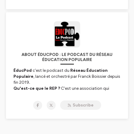
ABOUT ÉDUCPOD : LE PODCAST DU RÉSEAU
ÉDUCATION POPULAIRE
ÉducPod
c'est le podcast du
Réseau Éducation
Populaire
, lancé et orchestré par Franck Boissier depuis
fin 2019
.
Qu'est-ce que le REP ?
C'est une association qui
travaille, avec ses partenaires, à la refondation du lien
social et politique par l’éducation populaire refondée.
Subscribe
Cette dernière est pour le REP une activité culturelle qui
vise à la transformation sociale et politique aux fins que
tous les citoyens, tous les salariés, deviennent acteur et
auteur de sa propre vie.
L'éducation populaire est la
condition de la République sociale.