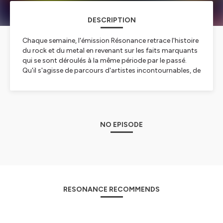
DESCRIPTION
Chaque semaine, l'émission Résonance retrace l'histoire
du rock et du metal en revenant sur les faits marquants
qui se sont déroulés à la même période par le passé.
Qu'il s'agisse de parcours d'artistes incontournables, de
disques importants, de concerts mythiques ou de tout
autre événement majeur, nous racontons ces moments
clés.
Hébergé par Ausha. Visitez
ausha.co/politique-de-
NO EPISODE
confidentialite
pour plus d'informations.
RESONANCE RECOMMENDS